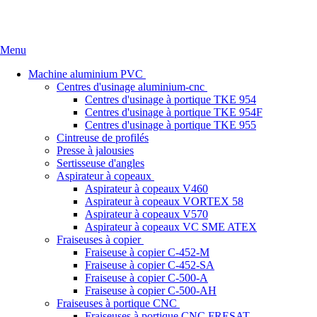
Accueil
Qui sommes nous
Références
News
Nous conta
Menu
Machine aluminium PVC
Centres d'usinage aluminium-cnc
Centres d'usinage à portique TKE 954
Centres d'usinage à portique TKE 954F
Centres d'usinage à portique TKE 955
Cintreuse de profilés
Presse à jalousies
Sertisseuse d'angles
Aspirateur à copeaux
Aspirateur à copeaux V460
Aspirateur à copeaux VORTEX 58
Aspirateur à copeaux V570
Aspirateur à copeaux VC SME ATEX
Fraiseuses à copier
Fraiseuse à copier C-452-M
Fraiseuse à copier C-452-SA
Fraiseuse à copier C-500-A
Fraiseuse à copier C-500-AH
Fraiseuses à portique CNC
Fraiseuses à portique CNC FRESAT