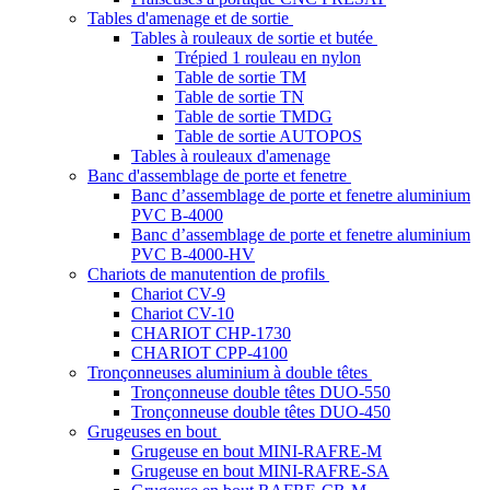
Tables d'amenage et de sortie
Tables à rouleaux de sortie et butée
Trépied 1 rouleau en nylon
Table de sortie TM
Table de sortie TN
Table de sortie TMDG
Table de sortie AUTOPOS
Tables à rouleaux d'amenage
Banc d'assemblage de porte et fenetre
Banc d’assemblage de porte et fenetre aluminium
PVC B-4000
Banc d’assemblage de porte et fenetre aluminium
PVC B-4000-HV
Chariots de manutention de profils
Chariot CV-9
Chariot CV-10
CHARIOT CHP-1730
CHARIOT CPP-4100
Tronçonneuses aluminium à double têtes
Tronçonneuse double têtes DUO-550
Tronçonneuse double têtes DUO-450
Grugeuses en bout
Grugeuse en bout MINI-RAFRE-M
Grugeuse en bout MINI-RAFRE-SA