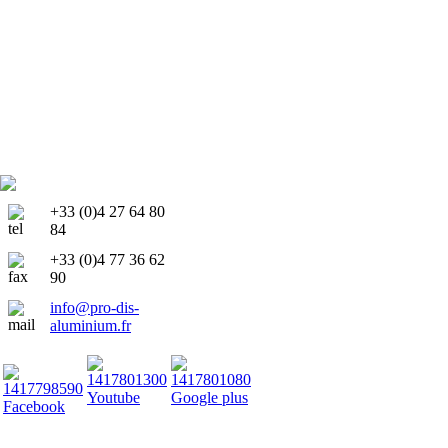
+33 (0)4 27 64 80
84
+33 (0)4 77 36 62
90
info@pro-dis-
aluminium.fr