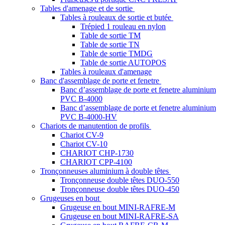
Tables d'amenage et de sortie
Tables à rouleaux de sortie et butée
Trépied 1 rouleau en nylon
Table de sortie TM
Table de sortie TN
Table de sortie TMDG
Table de sortie AUTOPOS
Tables à rouleaux d'amenage
Banc d'assemblage de porte et fenetre
Banc d’assemblage de porte et fenetre aluminium
PVC B-4000
Banc d’assemblage de porte et fenetre aluminium
PVC B-4000-HV
Chariots de manutention de profils
Chariot CV-9
Chariot CV-10
CHARIOT CHP-1730
CHARIOT CPP-4100
Tronçonneuses aluminium à double têtes
Tronçonneuse double têtes DUO-550
Tronçonneuse double têtes DUO-450
Grugeuses en bout
Grugeuse en bout MINI-RAFRE-M
Grugeuse en bout MINI-RAFRE-SA