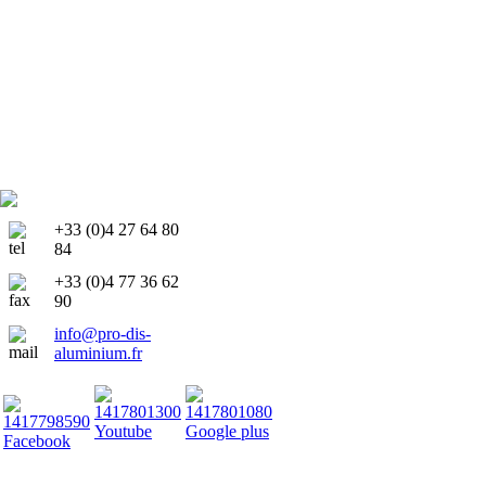
+33 (0)4 27 64 80
84
+33 (0)4 77 36 62
90
info@pro-dis-
aluminium.fr