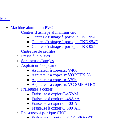
Accueil
Qui sommes nous
Références
News
Nous conta
Menu
Machine aluminium PVC
Centres d'usinage aluminium-cnc
Centres d'usinage à portique TKE 954
Centres d'usinage à portique TKE 954F
Centres d'usinage à portique TKE 955
Cintreuse de profilés
Presse à jalousies
Sertisseuse d'angles
Aspirateur à copeaux
Aspirateur à copeaux V460
Aspirateur à copeaux VORTEX 58
Aspirateur à copeaux V570
Aspirateur à copeaux VC SME ATEX
Fraiseuses à copier
Fraiseuse à copier C-452-M
Fraiseuse à copier C-452-SA
Fraiseuse à copier C-500-A
Fraiseuse à copier C-500-AH
Fraiseuses à portique CNC
Fraiseuses à portique CNC FRESAT