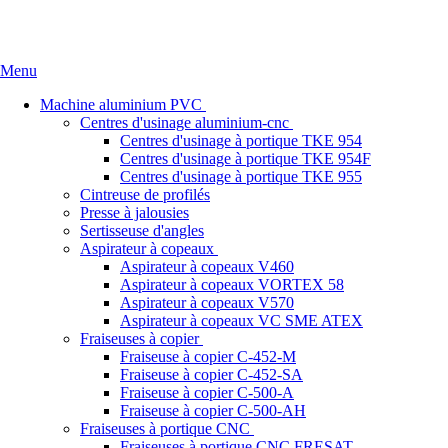
Accueil
Qui sommes nous
Références
News
Nous conta
Menu
Machine aluminium PVC
Centres d'usinage aluminium-cnc
Centres d'usinage à portique TKE 954
Centres d'usinage à portique TKE 954F
Centres d'usinage à portique TKE 955
Cintreuse de profilés
Presse à jalousies
Sertisseuse d'angles
Aspirateur à copeaux
Aspirateur à copeaux V460
Aspirateur à copeaux VORTEX 58
Aspirateur à copeaux V570
Aspirateur à copeaux VC SME ATEX
Fraiseuses à copier
Fraiseuse à copier C-452-M
Fraiseuse à copier C-452-SA
Fraiseuse à copier C-500-A
Fraiseuse à copier C-500-AH
Fraiseuses à portique CNC
Fraiseuses à portique CNC FRESAT