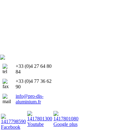
+33 (0)4 27 64 80
84
+33 (0)4 77 36 62
90
info@pro-dis-
aluminium.fr