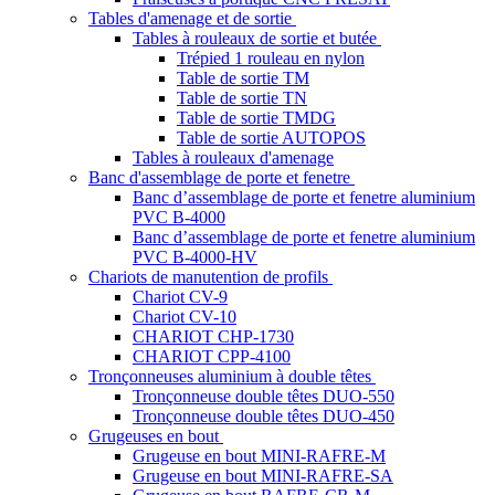
Tables d'amenage et de sortie
Tables à rouleaux de sortie et butée
Trépied 1 rouleau en nylon
Table de sortie TM
Table de sortie TN
Table de sortie TMDG
Table de sortie AUTOPOS
Tables à rouleaux d'amenage
Banc d'assemblage de porte et fenetre
Banc d’assemblage de porte et fenetre aluminium
PVC B-4000
Banc d’assemblage de porte et fenetre aluminium
PVC B-4000-HV
Chariots de manutention de profils
Chariot CV-9
Chariot CV-10
CHARIOT CHP-1730
CHARIOT CPP-4100
Tronçonneuses aluminium à double têtes
Tronçonneuse double têtes DUO-550
Tronçonneuse double têtes DUO-450
Grugeuses en bout
Grugeuse en bout MINI-RAFRE-M
Grugeuse en bout MINI-RAFRE-SA