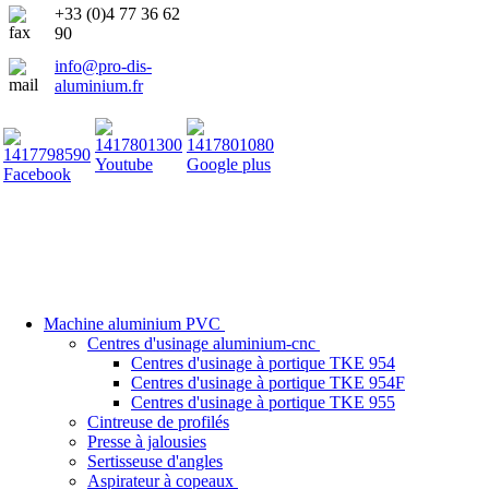
+33 (0)4 77 36 62
90
info@pro-dis-
aluminium.fr
Accueil
Qui sommes nous
Références
News
Nous conta
Machine aluminium PVC
Centres d'usinage aluminium-cnc
Centres d'usinage à portique TKE 954
Centres d'usinage à portique TKE 954F
Centres d'usinage à portique TKE 955
Cintreuse de profilés
Presse à jalousies
Sertisseuse d'angles
Aspirateur à copeaux