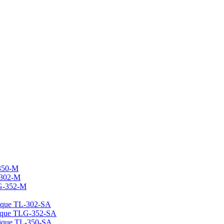
350-M
-302-M
G-352-M
ique TL-302-SA
tique TLG-352-SA
tique TL-350-SA