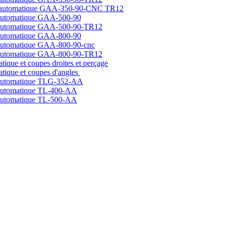
e automatique GAA-350-90-CNC TR12
automatique GAA-500-90
 automatique GAA-500-90-TR12
automatique GAA-800-90
automatique GAA-800-90-cnc
 automatique GAA-800-90-TR12
que et coupes droites et perçage
ique et coupes d'angles
 automatique TLG-352-AA
automatique TL-400-AA
automatique TL-500-AA