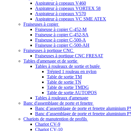
Aspirateur à copeaux V460
Aspirateur à copeaux VORTEX 58
Aspirateur à copeaux V570
Aspirateur à copeaux VC SME ATEX
Fraiseuses à copier
Fraiseuse à copier C-452-M
Fraiseuse à copier C-452-SA
Fraiseuse à copier C-500-A
Fraiseuse à copier C-500-AH
Fraiseuses à portique CNC
Fraiseuses à portique CNC FRESAT
Tables d'amenage et de sortie
Tables à rouleaux de sortie et butée
Trépied 1 rouleau en nylon
Table de sortie TM
Table de sortie TN
Table de sortie TMDG
Table de sortie AUTOPOS
Tables à rouleaux d'amenage
Banc d'assemblage de porte et fenetre
Banc d’assemblage de porte et fenetre aluminium
Banc d’assemblage de porte et fenetre aluminiu
Chariots de manutention de profils
Chariot CV-9
Chariot CV-10