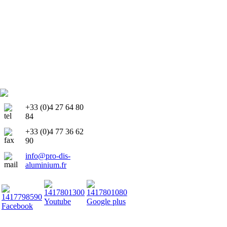
+33 (0)4 27 64 80
84
+33 (0)4 77 36 62
90
info@pro-dis-
aluminium.fr