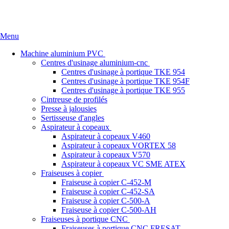
Accueil
Qui sommes nous
Références
News
Nous conta
Menu
Machine aluminium PVC
Centres d'usinage aluminium-cnc
Centres d'usinage à portique TKE 954
Centres d'usinage à portique TKE 954F
Centres d'usinage à portique TKE 955
Cintreuse de profilés
Presse à jalousies
Sertisseuse d'angles
Aspirateur à copeaux
Aspirateur à copeaux V460
Aspirateur à copeaux VORTEX 58
Aspirateur à copeaux V570
Aspirateur à copeaux VC SME ATEX
Fraiseuses à copier
Fraiseuse à copier C-452-M
Fraiseuse à copier C-452-SA
Fraiseuse à copier C-500-A
Fraiseuse à copier C-500-AH
Fraiseuses à portique CNC
Fraiseuses à portique CNC FRESAT