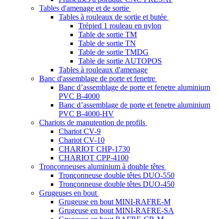
Tables d'amenage et de sortie
Tables à rouleaux de sortie et butée
Trépied 1 rouleau en nylon
Table de sortie TM
Table de sortie TN
Table de sortie TMDG
Table de sortie AUTOPOS
Tables à rouleaux d'amenage
Banc d'assemblage de porte et fenetre
Banc d’assemblage de porte et fenetre aluminium
PVC B-4000
Banc d’assemblage de porte et fenetre aluminium
PVC B-4000-HV
Chariots de manutention de profils
Chariot CV-9
Chariot CV-10
CHARIOT CHP-1730
CHARIOT CPP-4100
Tronçonneuses aluminium à double têtes
Tronçonneuse double têtes DUO-550
Tronçonneuse double têtes DUO-450
Grugeuses en bout
Grugeuse en bout MINI-RAFRE-M
Grugeuse en bout MINI-RAFRE-SA