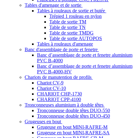
Tables d'amenage et de sortie
Tables à rouleaux de sortie et butée
Trépied 1 rouleau en nylon
Table de sortie TM
Table de sortie TN
Table de sortie TMDG
Table de sortie AUTOPOS
Tables à rouleaux d'amenage
Banc d'assemblage de porte et fenetre
Banc d’assemblage de porte et fenetre aluminium
PVC B-4000
Banc d’assemblage de porte et fenetre aluminium
PVC B-4000-HV
Chariots de manutention de profils
Chariot CV-9
Chariot CV-10
CHARIOT CHP-1730
CHARIOT CPP-4100
Tronçonneuses aluminium à double têtes
Tronçonneuse double têtes DUO-550
Tronçonneuse double têtes DUO-450
Grugeuses en bout
Grugeuse en bout MINI-RAFRE-M
Grugeuse en bout MINI-RAFRE-SA