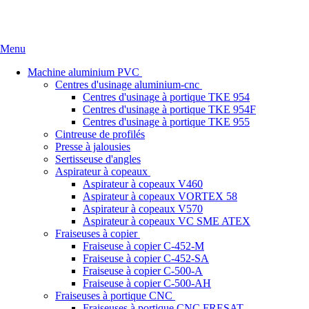
Accueil
Qui sommes nous
Références
News
Nous conta
Menu
Machine aluminium PVC
Centres d'usinage aluminium-cnc
Centres d'usinage à portique TKE 954
Centres d'usinage à portique TKE 954F
Centres d'usinage à portique TKE 955
Cintreuse de profilés
Presse à jalousies
Sertisseuse d'angles
Aspirateur à copeaux
Aspirateur à copeaux V460
Aspirateur à copeaux VORTEX 58
Aspirateur à copeaux V570
Aspirateur à copeaux VC SME ATEX
Fraiseuses à copier
Fraiseuse à copier C-452-M
Fraiseuse à copier C-452-SA
Fraiseuse à copier C-500-A
Fraiseuse à copier C-500-AH
Fraiseuses à portique CNC
Fraiseuses à portique CNC FRESAT