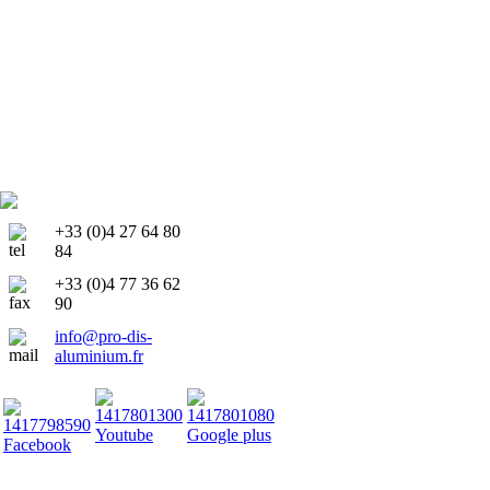
+33 (0)4 27 64 80
84
+33 (0)4 77 36 62
90
info@pro-dis-
aluminium.fr